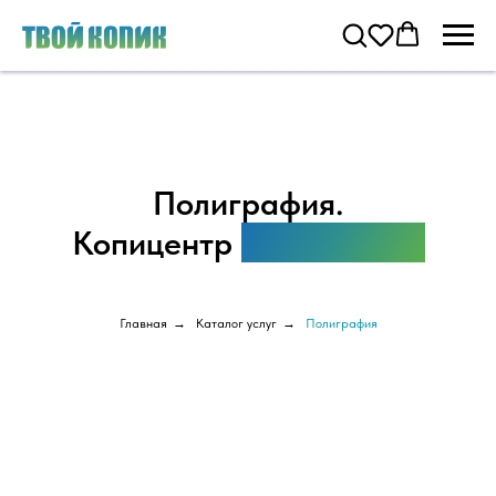
Полиграфия.
Копицентр
"ТвойКопик"
Главная
→
Каталог услуг
→
Полиграфия